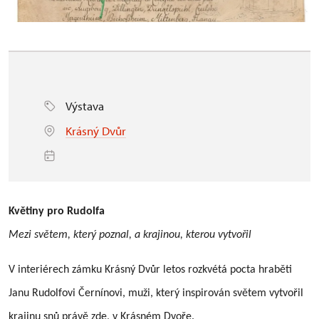
Výstava
Krásný Dvůr
Květiny pro Rudolfa
Mezi světem, který poznal, a krajinou, kterou vytvořil
V interiérech zámku Krásný Dvůr letos rozkvétá pocta hraběti
Janu Rudolfovi Černínovi, muži, který inspirován světem vytvořil
krajinu snů právě zde, v Krásném Dvoře.