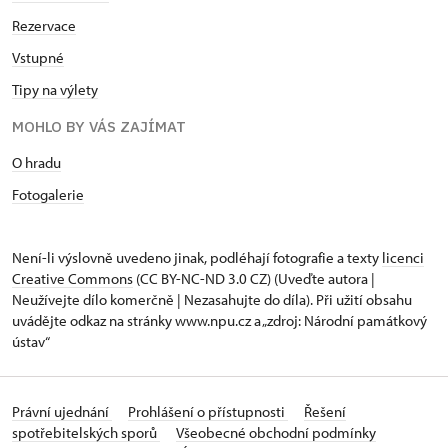
Rezervace
Vstupné
Tipy na výlety
MOHLO BY VÁS ZAJÍMAT
O hradu
Fotogalerie
Není-li výslovně uvedeno jinak, podléhají fotografie a texty
licenci
Creative Commons
(CC BY-NC-ND 3.0 CZ) (Uveďte autora |
Neužívejte dílo komerčně | Nezasahujte do díla). Při užití obsahu
uvádějte odkaz na stránky www.npu.cz a „zdroj: Národní památkový
ústav“
Právní ujednání
Prohlášení o přístupnosti
Řešení
spotřebitelských sporů
Všeobecné obchodní podmínky