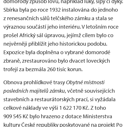
domorodý způsob lovu, například luky, šípy či dýky.
Sbírka byla po roce 1932 instalována do jednoho
z renesančních sálů telčského zámku a stala se
výraznou součástí jeho interiéru. V letošním roce
prošel Africký sál úpravou, jejímž cílem bylo co
nejvěrněji přiblížit jeho historickou podobu.
Expozice byla doplněna o vybrané domorodé
zbraně, zrestaurováno bylo dvacet loveckých
trofejí za bezmála 260 tisíc korun.
Obnova prohlídkové trasy
Obytné místnosti
posledních majitelů zámku
, včetně souvisejících
stavebních a restaurátorských prací, si vyžádala
celkové náklady ve výši 1 622 170 Kč. Z toho
909 545 Kč bylo hrazeno z dotace Ministerstva
kultury České republiky poskytované na projekt Po