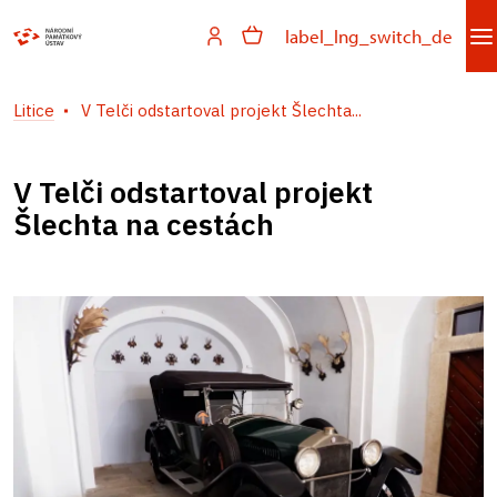
label_lng_switch_de
Litice
V Telči odstartoval projekt Šlechta...
V Telči odstartoval projekt
Šlechta na cestách