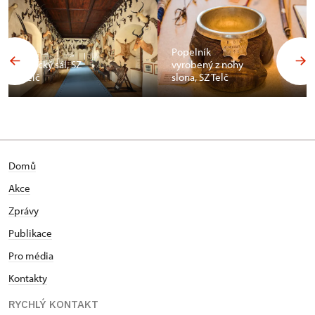
Popelník
Africký sál, SZ
vyrobený z nohy
Telč
slona, SZ Telč
Domů
Akce
Zprávy
Publikace
Pro média
Kontakty
RYCHLÝ KONTAKT