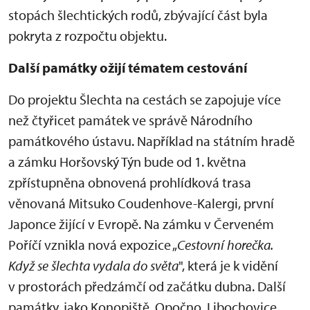
stopách šlechtických rodů, zbývající část byla
pokryta z rozpočtu objektu.
Další památky ožijí tématem cestování
Do projektu Šlechta na cestách se zapojuje více
než čtyřicet památek ve správě Národního
památkového ústavu. Například na státním hradě
a zámku Horšovský Týn bude od 1. května
zpřístupněna obnovená prohlídková trasa
věnovaná Mitsuko Coudenhove-Kalergi, první
Japonce žijící v Evropě. Na zámku v Červeném
Poříčí vznikla nová expozice „
Cestovní horečka.
Když se šlechta vydala do světa
", která je k vidění
v prostorách předzámčí od začátku dubna. Další
památky, jako Konopiště, Opočno, Libochovice,