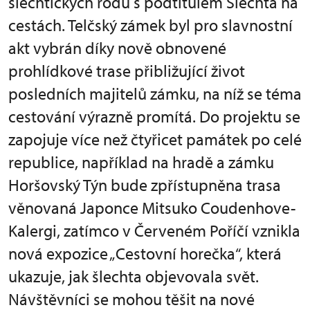
šlechtických rodů s podtitulem Šlechta na
cestách. Telčský zámek byl pro slavnostní
akt vybrán díky nově obnovené
prohlídkové trase přibližující život
posledních majitelů zámku, na níž se téma
cestování výrazně promítá. Do projektu se
zapojuje více než čtyřicet památek po celé
republice, například na hradě a zámku
Horšovský Týn bude zpřístupněna trasa
věnovaná Japonce Mitsuko Coudenhove-
Kalergi, zatímco v Červeném Poříčí vznikla
nová expozice „Cestovní horečka“, která
ukazuje, jak šlechta objevovala svět.
Návštěvníci se mohou těšit na nové