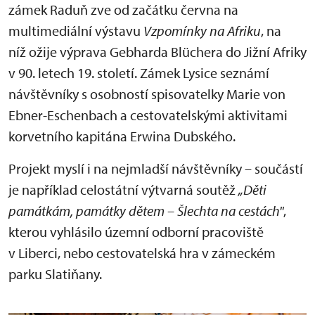
zámek Raduň zve od začátku června na
multimediální výstavu
Vzpomínky na Afriku
, na
níž ožije výprava Gebharda Blüchera do Jižní Afriky
v 90. letech 19. století. Zámek Lysice seznámí
návštěvníky s osobností spisovatelky Marie von
Ebner-Eschenbach a cestovatelskými aktivitami
korvetního kapitána Erwina Dubského.
Projekt myslí i na nejmladší návštěvníky – součástí
je například celostátní výtvarná soutěž
„Děti
památkám, památky dětem – Šlechta na cestách"
,
kterou vyhlásilo územní odborní pracoviště
v Liberci, nebo cestovatelská hra v zámeckém
parku Slatiňany.