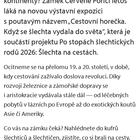
kontinenty? Zámek Červené Poříčí letos
láká na novou výstavní expozici
s poutavým názvem „Cestovní horečka.
Když se šlechta vydala do světa“, která je
součástí projektu Po stopách šlechtických
rodů 2026: Šlechta na cestách.
Ocitneme se na přelomu 19. a 20. století, v době,
kdy cestování zažívalo doslova revoluci. Díky
rozvoji železnice a zámořské dopravy se
i aristokracie vydávala stále dál — od léčebných
pobytů v lázních po Evropě až do exotických koutů
Asie či Ameriky.
Co vás na zámku čeká? Nahlédnete do kufrů
šlechticů a šlechtičen, zjistíte, co si brali na cesty,