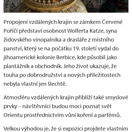
Propojení vzdálených krajin se zámkem Červené
Poříčí představí osobnost Wolferta Katze, syna
židovského vinopalníka a drasláře z místního
panství, který se na počátku 19. století vydal do
jihoamerické kolonie Berbice, kde působil jako
plantážník a obchodník. Jeho život ukazuje, že
touha po dobrodružství a nových příležitostech
nebyla vlastní jen šlechtě.
Atmosféru vzdálených krajin přiblíží také smyslové
prvky – návštěvníci budou moci poznat svět
Orientu prostřednictvím vůní koření a parfémů.
Velkou výhodou je, že si expozici projdete vlastním