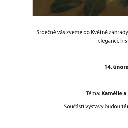
Srdečně vás zveme do Květné zahrady n
elegancí, his
14. února
Téma:
Kamélie a
Součástí výstavy budou
té