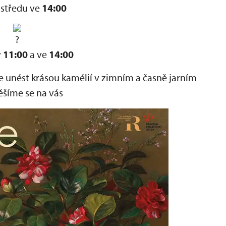
 středu ve
14:00
v
11:00
a ve
14:00
 se unést krásou kamélií v zimním a časně jarním
Těšíme se na vás