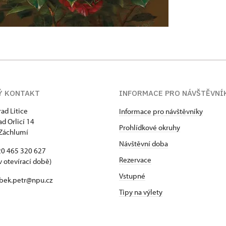
Ý KONTAKT
INFORMACE PRO NÁVŠTĚVNÍ
rad Litice
Informace pro návštěvníky
ad Orlicí 14
Prohlídkové okruhy
Záchlumí
Návštěvní doba
420 465 320 627
Rezervace
v otevírací době)
Vstupné
 bek.petr@npu.cz
Tipy na výlety