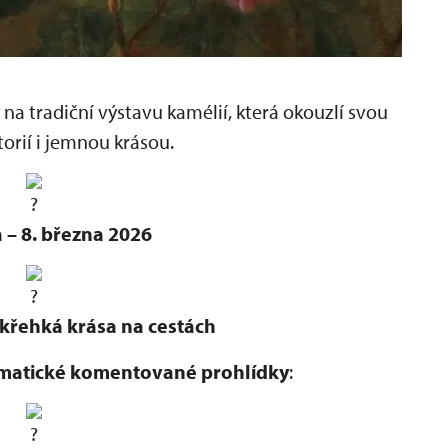
a tradiční výstavu kamélií, která okouzlí svou
torií i jemnou krásou.
 – 8. března 2026
 křehká krása na cestách
matické komentované prohlídky
: