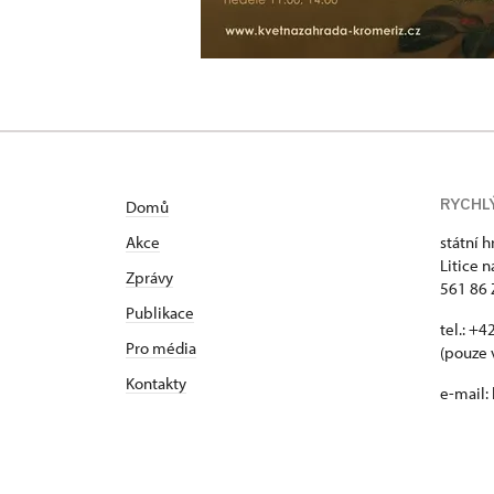
RYCHL
Domů
Akce
státní h
Litice n
Zprávy
561 86 
Publikace
tel.: +
Pro média
(pouze 
Kontakty
e-mail: