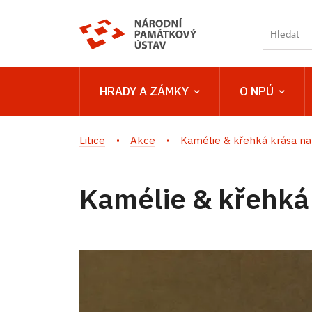
HRADY A ZÁMKY
O NPÚ
Litice
Akce
Kamélie & křehká krása na
Kamélie & křehká