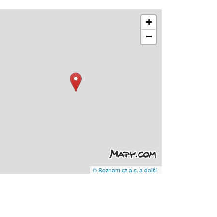
+
−
© Seznam.cz a.s. a další