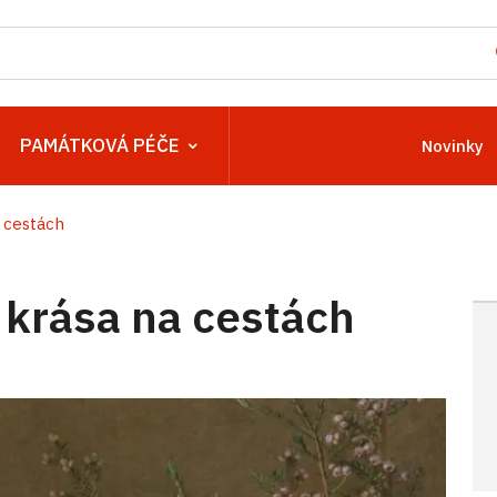
PAMÁTKOVÁ PÉČE
Novinky
 cestách
 krása na cestách