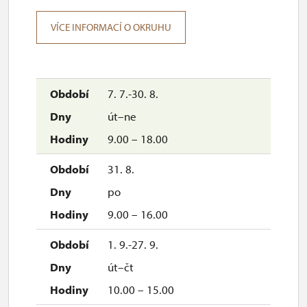
hradu
VÍCE INFORMACÍ O OKRUHU
Rezervace skupinových prohlídek:
tel. +
420 465 320 627 v otevíracích hodinách hradu
Cizojazyčný výklad:
zapůjčením cizojazyčného textu
(anglický, německý, polský)
7. 7.-30. 8.
út–ne
9.00 – 18.00
31. 8.
po
9.00 – 16.00
1. 9.-27. 9.
út–čt
10.00 – 15.00