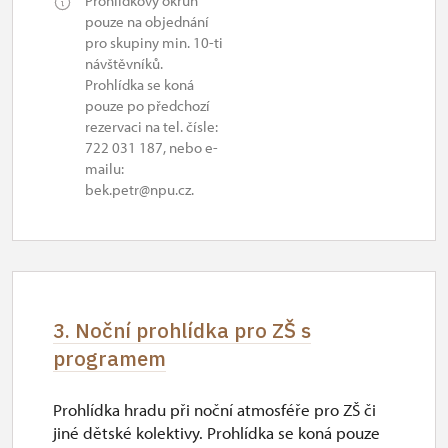
Prohlídkový okruh
2. 11.-31. 12.
pouze na objednání
pro skupiny min. 10-ti
návštěvníků.
uzavřen
Prohlídka se koná
pouze po předchozí
rezervaci na tel. čísle:
722 031 187, nebo e-
mailu:
bek.petr@npu.cz.
3. Noční prohlídka pro ZŠ s
programem
Prohlídka hradu při noční atmosféře pro ZŠ či
jiné dětské kolektivy. Prohlídka se koná pouze