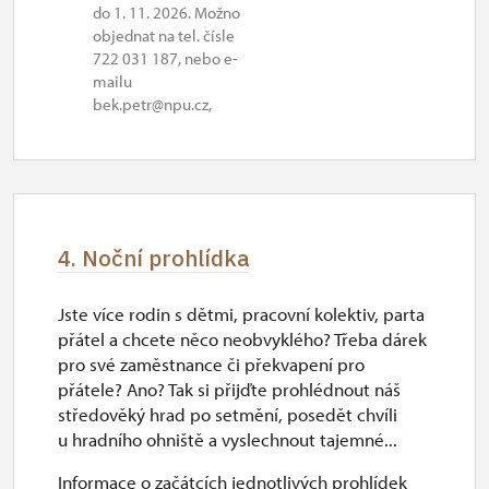
do 1. 11. 2026. Možno
objednat na tel. čísle
722 031 187, nebo e-
mailu
bek.petr@npu.cz,
4. Noční prohlídka
Jste více rodin s dětmi, pracovní kolektiv, parta
přátel a chcete něco neobvyklého? Třeba dárek
pro své zaměstnance či překvapení pro
přátele? Ano? Tak si přijďte prohlédnout náš
středověký hrad po setmění, posedět chvíli
u hradního ohniště a vyslechnout tajemné...
Informace o začátcích jednotlivých prohlídek