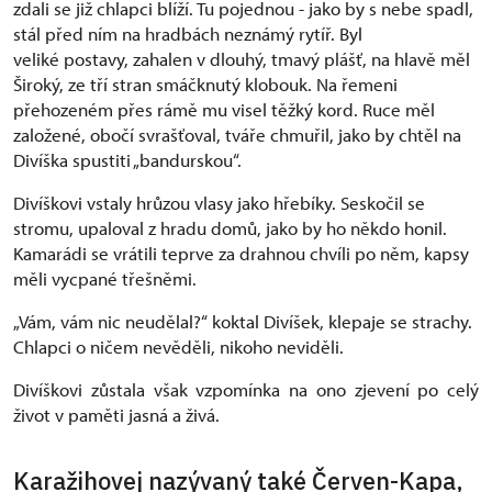
zdali se již chlapci blíží. Tu pojednou - jako by s nebe spadl,
stál před ním na hradbách neznámý rytíř. Byl
veliké postavy, zahalen v dlouhý, tmavý plášť, na hlavě měl
Široký, ze tří stran smáčknutý klobouk. Na řemeni
přehozeném přes rámě mu visel těžký kord. Ruce měl
založené, obočí svrašťoval, tváře chmuřil, jako by chtěl na
Divíška spustiti „bandurskou“.
Divíškovi vstaly hrůzou vlasy jako hřebíky. Seskočil se
stromu, upaloval z hradu domů, jako by ho někdo honil.
Kamarádi se vrátili teprve za drahnou chvíli po něm, kapsy
měli vycpané třešněmi.
„Vám, vám nic neudělal?“ koktal Divíšek, klepaje se strachy.
Chlapci o ničem nevěděli, nikoho neviděli.
Divíškovi zůstala však vzpomínka na ono zjevení po celý
život v paměti jasná a živá.
Karažihovej nazývaný také Červen-Kapa,