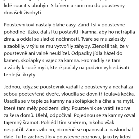
lidé soucit s ubohým Srbínem a sami mu do poustevny
donášeli živobytí.
Poustevníkovi nastaly blahé časy. Zařídil si v poustevně
pohodlné lůžko, dal si tu postaviti i kamna, aby ho netrápila
zima, a oddal se sladké nečinnosti. Tváře se mu zaleskly
a zaoblily, v týlu se mu vytvořily záhyby. Zlenošil tak, že v
poustevně ani valně neuklízel. Odpadky jídla házel do
kamen, skořápky s vajec za kamna. Hromadily se tam
a vábily k sobě myši, které počaly na podzim vyhledávati
teplejší úkryty.
Jednou, když se poustevník vzdálil z poustevny a nechal za
sebou pootevřené dveře, vloudila se dovnitř toulavá kočka.
Usadila se v teple za kamny na skořápkách a číhala na myši,
které tam měly pod zemi díry. Poustevník se vrátil teprve
za šera domů. Ulehl, odpočíval. Pojednou se za kamny ozval
tajemný šramot. Pohlédl tím směrem, nikoho však
nespatřil. Zamrazilo ho, nicméně se opanoval a naslouchal
dále. Tu to zachřestilo v poustevně poznovu, jako by kdosi