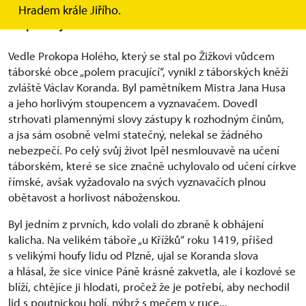
Hradem krále Jiřího.
Vzpurný kněz
Vedle Prokopa Holého, který se stal po Žižkovi vůdcem
táborské obce „polem pracující“, vynikl z táborských kněží
zvláště Václav Koranda. Byl pamětníkem Mistra Jana Husa
a jeho horlivým stoupencem a vyznavačem. Dovedl
strhovati plamennými slovy zástupy k rozhodným činům,
a jsa sám osobně velmi statečný, nelekal se žádného
nebezpečí. Po celý svůj život lpěl nesmlouvavě na učení
táborském, které se sice značně uchylovalo od učení církve
římské, avšak vyžadovalo na svých vyznavačích plnou
obětavost a horlivost náboženskou.
Byl jedním z prvních, kdo volali do zbraně k obhájení
kalicha. Na velikém táboře „u Křížků“ roku 1419, přišed
s velikými houfy lidu od Plzně, ujal se Koranda slova
a hlásal, že sice vinice Páně krásně zakvetla, ale i kozlové se
blíží, chtějíce ji hlodati, pročež že je potřebí, aby nechodil
lid s poutnickou holí, nýbrž s mečem v ruce...