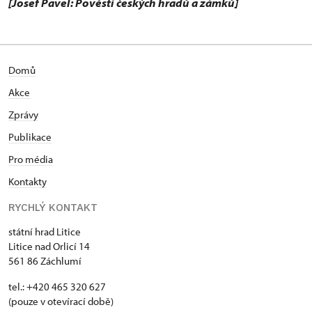
[Josef Pavel: Pověsti českých hradů a zámků]
Domů
Akce
Zprávy
Publikace
Pro média
Kontakty
RYCHLÝ KONTAKT
státní hrad Litice
Litice nad Orlicí 14
561 86 Záchlumí
tel.: +420 465 320 627
(pouze v otevírací době)