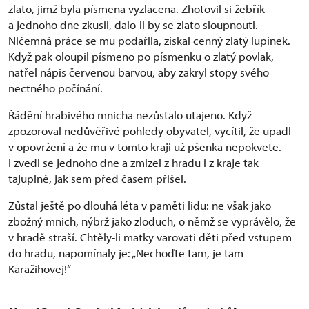
zlato, jimž byla písmena vyzlacena. Zhotovil si žebřík
a jednoho dne zkusil, dalo-li by se zlato sloupnouti.
Ničemná práce se mu podařila, získal cenný zlatý lupínek.
Když pak oloupil písmeno po písmenku o zlatý povlak,
natřel nápis červenou barvou, aby zakryl stopy svého
nectného počínání.
Řádění hrabivého mnicha nezůstalo utajeno. Když
zpozoroval nedůvěřivé pohledy obyvatel, vycítil, že upadl
v opovržení a že mu v tomto kraji už pšenka nepokvete.
I zvedl se jednoho dne a zmizel z hradu i z kraje tak
tajuplně, jak sem před časem přišel.
Zůstal ještě po dlouhá léta v paměti lidu: ne však jako
zbožný mnich, nýbrž jako zloduch, o němž se vyprávělo, že
v hradě straší. Chtěly-li matky varovati děti před vstupem
do hradu, napomínaly je: „Nechoďte tam, je tam
Karažihovej!“