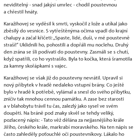
neviditelný - snad jakýsi umrlec - chodil poustevnou
a chřestil hnáty.
Karažihovej se vyděsil k smrti, vyskočil z lože a utíkal jako
zběsilý do vesnice. S vytřeštěnýma očima vpadl do krajní
chalupy a začal křičeti: „Spaste, lidé, duši, v mé poustevně
straší!“ Uklidnili ho, pohostili a dopřáli mu noclehu. Druhý
den zrána se šli podívati do poustevny. Zasmáli se s chutí,
když spatřili, co ho vystrašilo. Byla to kočka, která šramotila
za kamny skořápkami s vajec.
Karažihovej se však již do poustevny nevrátil. Upravil si
nový příbytek v hradě nedaleko vstupní brány. Co ještě
bylo v hradě k potřebě, vylámal a snesl do svého příbytku,
zničiv tak mnohou cennou památku. A zase bez starosti
a v blahobytu trávil tu čas, zalezlý jako sysel ve svém
doupěti. Na bráně pod znaky skvěl se tehdy veliký,
pozlacený nápis: - Tato věž dělána za nejjasnějšího krále
Jiřího, českého krále, markrabí moravského. Na ten nápis se
často zahleděly poťouchlé oči poustevníkovy. Lákalo ho