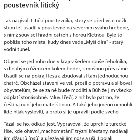
poustevník litický
Tak nazývali Litičtí poustevníka, který se před více nežli
stem let usadil v poustevně na severním svahu hřebene,
s nímž souvisel hradní ostroh s horou Kletnou. Bylo to
poblíže toho místa, kudy dnes vede „Myší díra“ - starý
vodní tunel.
Objevil se jednoho dne v kraji v šedém rouše řeholníka,
s dlouhým růžencem kolem beder, s mošnou přes rámě.
Usadil se na pokraji lesa a zbudoval si tam jednoduchou
chatrč. Obcházel stavení ve vsi, prosil o potravu a sliboval
obyvatelům, že se za ně bude modliti a Bůh že jim všecko
odplatí stonásobně. Mluvil řečí, z niž bylo patrno, že
čeština není jeho mateřštinou. A také jeho jméno nemohli
lidé nijak vysloviti, a proto si je upravili podle svého.
Tázali se ho, odkud jest. Vypravoval, že uprchl z turecké
říše, kde ohavní „machometáni“ trýzní křesťany, nadávají
jim džaurů (psů) a uřezávají jim nosy a uši. I pojali