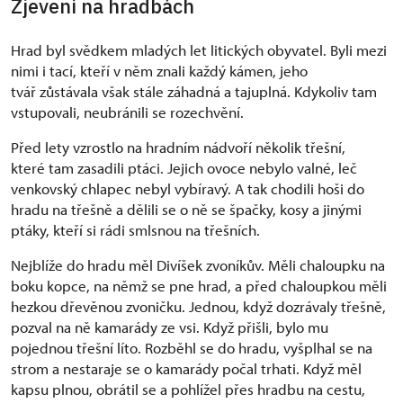
Zjevení na hradbách
Hrad byl svědkem mladých let litických obyvatel. Byli mezi
nimi i tací, kteří v něm znali každý kámen, jeho
tvář zůstávala však stále záhadná a tajuplná. Kdykoliv tam
vstupovali, neubránili se rozechvění.
Před lety vzrostlo na hradním nádvoří několik třešní,
které tam zasadili ptáci. Jejich ovoce nebylo valné, leč
venkovský chlapec nebyl vybíravý. A tak chodili hoši do
hradu na třešně a dělili se o ně se špačky, kosy a jinými
ptáky, kteří si rádi smlsnou na třešních.
Nejblíže do hradu měl Divíšek zvoníkův. Měli chaloupku na
boku kopce, na němž se pne hrad, a před chaloupkou měli
hezkou dřevěnou zvoničku. Jednou, když dozrávaly třešně,
pozval na ně kamarády ze vsi. Když přišli, bylo mu
pojednou třešní líto. Rozběhl se do hradu, vyšplhal se na
strom a nestaraje se o kamarády počal trhati. Když měl
kapsu plnou, obrátil se a pohlížel přes hradbu na cestu,