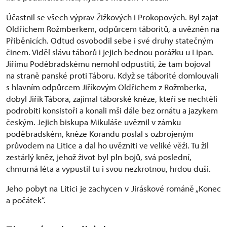
Účastnil se všech výprav Žižkových i Prokopových. Byl zajat
Oldřichem Rožmberkem, odpůrcem táboritů, a uvězněn na
Přiběnicích. Odtud osvobodil sebe i své druhy statečným
činem. Viděl slávu táborů i jejich bednou porážku u Lipan.
Jiřímu Poděbradskému nemohl odpustiti, že tam bojoval
na straně panské proti Táboru. Když se táborité domlouvali
s hlavním odpůrcem Jiříkovým Oldřichem z Rožmberka,
dobyl Jiřík Tábora, zajímal táborské kněze, kteří se nechtěli
podrobiti konsistoři a konali mši dále bez ornátu a jazykem
českým. Jejich biskupa Mikuláše uvěznil v zámku
poděbradském, kněze Korandu poslal s ozbrojeným
průvodem na Litice a dal ho uvězniti ve veliké věži. Tu žil
zestárlý kněz, jehož život byl pln bojů, svá poslední,
chmurná léta a vypustil tu i svou nezkrotnou, hrdou duši.
Jeho pobyt na Litici je zachycen v Jiráskové románě „Konec
a počátek“.