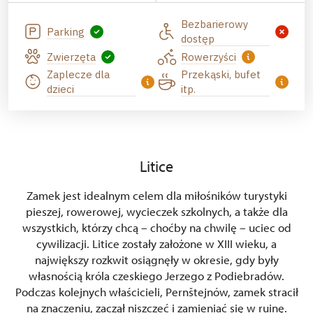
Bezbarierowy
Parking
dostęp
Zwierzęta
Rowerzyści
Zaplecze dla
Przekąski, bufet
dzieci
itp.
Litice
Zamek jest idealnym celem dla miłośników turystyki
pieszej, rowerowej, wycieczek szkolnych, a także dla
wszystkich, którzy chcą – choćby na chwilę – uciec od
cywilizacji. Litice zostały założone w XIII wieku, a
największy rozkwit osiągnęły w okresie, gdy były
własnością króla czeskiego Jerzego z Podiebradów.
Podczas kolejnych właścicieli, Pernštejnów, zamek stracił
na znaczeniu, zaczął niszczeć i zamieniać się w ruinę.