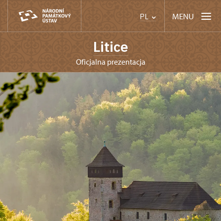
MENU
PL
Litice
Oficjalna prezentacja