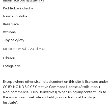
Informace pro návštěvníky
Prohlídkové okruhy
Návštěvní doba
Rezervace
Vstupné
Tipy na výlety
MOHLO BY VÁS ZAJÍMAT
O hradu
Fotogalerie
Except where otherwise noted content on this site is licensed under
CC BY-NC-ND 3.0 CZ
Creative Commons License
. (Attribution +
Non-commercial + No Derivatives). When using any content link to
the www.npu.cz website and add: „source: National Heritage
Institute“.