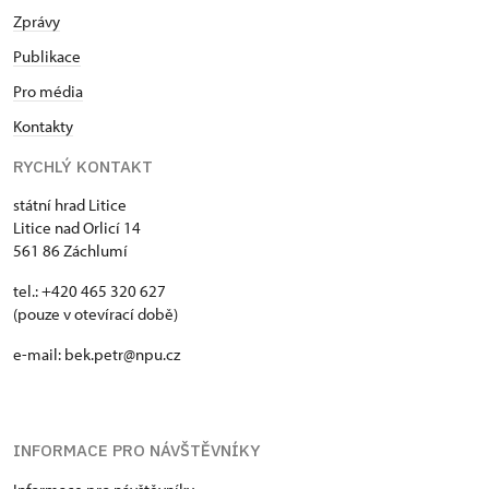
Zprávy
Publikace
Pro média
Kontakty
RYCHLÝ KONTAKT
státní hrad Litice
Litice nad Orlicí 14
561 86 Záchlumí
tel.: +420 465 320 627
(pouze v otevírací době)
e-mail: bek.petr@npu.cz
INFORMACE PRO NÁVŠTĚVNÍKY