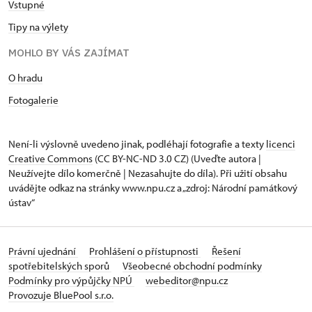
Vstupné
Tipy na výlety
MOHLO BY VÁS ZAJÍMAT
O hradu
Fotogalerie
Není-li výslovně uvedeno jinak, podléhají fotografie a texty
licenci
Creative Commons
(CC BY-NC-ND 3.0 CZ) (Uveďte autora |
Neužívejte dílo komerčně | Nezasahujte do díla). Při užití obsahu
uvádějte odkaz na stránky www.npu.cz a „zdroj: Národní památkový
ústav“
Právní ujednání
Prohlášení o přístupnosti
Řešení
spotřebitelských sporů
Všeobecné obchodní podmínky
Podmínky pro výpůjčky NPÚ
webeditor@npu.cz
Provozuje BluePool s.r.o.