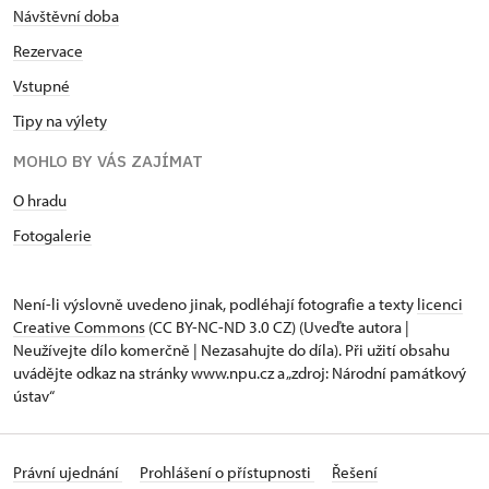
Návštěvní doba
Rezervace
Vstupné
Tipy na výlety
MOHLO BY VÁS ZAJÍMAT
O hradu
Fotogalerie
Není-li výslovně uvedeno jinak, podléhají fotografie a texty
licenci
Creative Commons
(CC BY-NC-ND 3.0 CZ) (Uveďte autora |
Neužívejte dílo komerčně | Nezasahujte do díla). Při užití obsahu
uvádějte odkaz na stránky www.npu.cz a „zdroj: Národní památkový
ústav“
Právní ujednání
Prohlášení o přístupnosti
Řešení