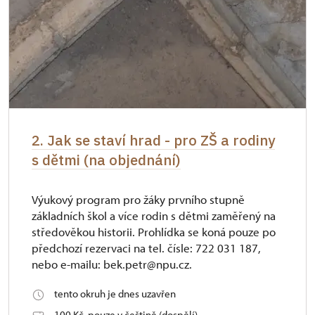
2. Jak se staví hrad - pro ZŠ a rodiny
s dětmi (na objednání)
Výukový program pro žáky prvního stupně
základních škol a více rodin s dětmi zaměřený na
středověkou historii. Prohlídka se koná pouze po
předchozí rezervaci na tel. čísle: 722 031 187,
nebo e-mailu: bek.petr@npu.cz.
tento okruh je dnes uzavřen
100 Kč, pouze v češtině (dospělí)