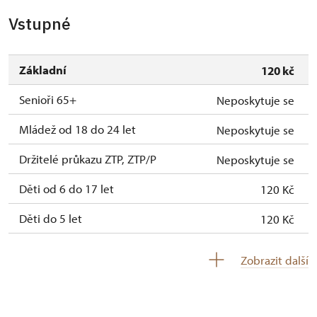
Vstupné
Základní
120 kč
Senioři 65+
Neposkytuje se
Mládež od 18 do 24 let
Neposkytuje se
Držitelé průkazu ZTP, ZTP/P
Neposkytuje se
Děti od 6 do 17 let
120 Kč
Děti do 5 let
120 Kč
Průvodce držitele průkazu ZTP/P
Zdarma
Zobrazit další
Pedagogický dozor (pro školní skupiny 1
Zdarma
osoba na 10 dětí)