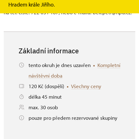
kolektivy. Prohlídka se koná pouze po předchozí rezervaci
Hradem krále Jiřího.
na tel. čísle: 722 031 187, nebo e-mailu: bek.petr@npu.cz.
Základní informace
tento okruh je dnes uzavřen
Kompletní
návštěvní doba
120 Kč (dospělí)
Všechny ceny
délka 45 minut
max. 30 osob
pouze pro předem rezervované skupiny