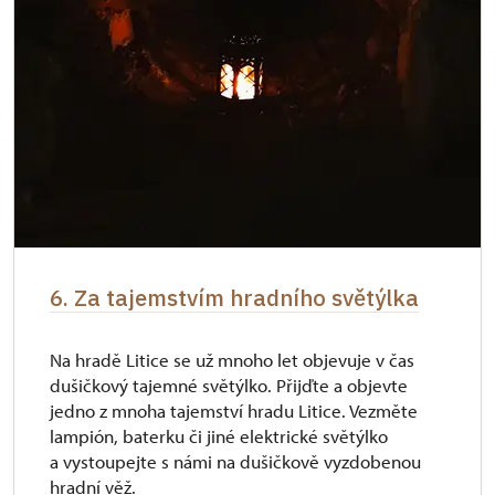
6. Za tajemstvím hradního světýlka
Na hradě Litice se už mnoho let objevuje v čas
dušičkový tajemné světýlko. Přijďte a objevte
jedno z mnoha tajemství hradu Litice. Vezměte
lampión, baterku či jiné elektrické světýlko
a vystoupejte s námi na dušičkově vyzdobenou
hradní věž.