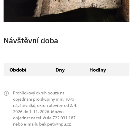
Návštěvní doba
Období
Dny
Hodiny
Prohlídkový okruh pouze na
objednání pro skupiny min. 10-ti
návštěvníků, okruh otevřen od 2. 4.
2026 do 1. 11. 2026. Možno
objednat na tel. čísle 722 031 187,
nebo e-mailu bek.petr@npu.cz,