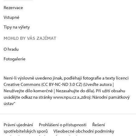
Rezervace
Vstupné
Tipy na výlety
MOHLO BY VÁS ZAJÍMAT
O hradu
Fotogalerie
Není-li výslovně uvedeno jinak, podléhají fotografie a texty
licenci
Creative Commons
(CC BY-NC-ND 3.0 CZ) (Uveďte autora |
Neužívejte dílo komerčně | Nezasahujte do díla). Při užití obsahu
uvádějte odkaz na stránky www.npu.cz a „zdroj: Národní památkový
ústav“
Právní ujednání
Prohlášení o přístupnosti
Řešení
spotřebitelských sporů
Všeobecné obchodní podmínky