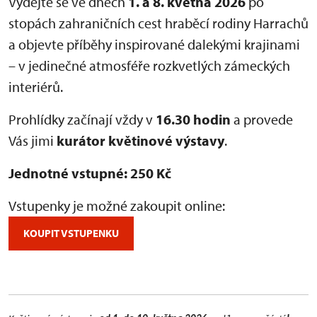
Vydejte se ve dnech
1. a 8. května 2026
po
stopách zahraničních cest hraběcí rodiny Harrachů
a objevte příběhy inspirované dalekými krajinami
– v jedinečné atmosféře rozkvetlých zámeckých
interiérů.
Prohlídky začínají vždy v
16.30 hodin
a provede
Vás jimi
kurátor květinové výstavy
.
Jednotné vstupné: 250 Kč
Vstupenky je možné zakoupit online:
KOUPIT VSTUPENKU