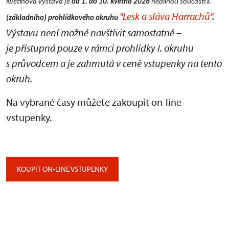
Květinová výstava je
od 1. do 10. května 2026
nedílnou součástí
I.
"Lesk a sláva Harrachů"
.
(základního) prohlídkového okruhu
Výstavu není možné navštívit samostatně –
je přístupná pouze v rámci prohlídky I. okruhu
s průvodcem a je zahrnutá v ceně vstupenky na tento
okruh.
Na vybrané časy můžete zakoupit on-line
vstupenky.
KOUPIT ON-LINE VSTUPENKY