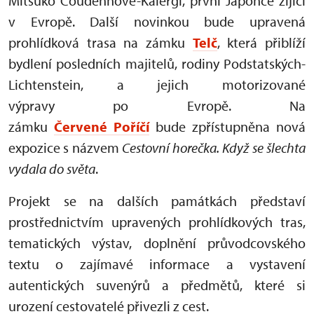
Mitsuko Coudenhove-Kalergi, první Japonce žijící
v Evropě. Další novinkou bude upravená
prohlídková trasa na zámku
Telč
, která přiblíží
bydlení posledních majitelů, rodiny Podstatských-
Lichtenstein, a jejich motorizované
výpravy po Evropě. Na
zámku
Červené Poříčí
bude zpřístupněna nová
expozice s názvem
Cestovní horečka. Když se šlechta
vydala do světa
.
Projekt se na dalších památkách představí
prostřednictvím upravených prohlídkových tras,
tematických výstav, doplnění průvodcovského
textu o zajímavé informace a vystavení
autentických suvenýrů a předmětů, které si
urození cestovatelé přivezli z cest.