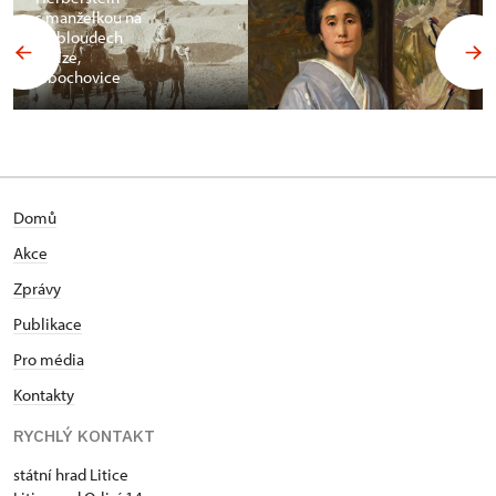
s manželkou na
velbloudech
v Gíze,
Libochovice
Domů
Akce
Zprávy
Publikace
Pro média
Kontakty
RYCHLÝ KONTAKT
státní hrad Litice