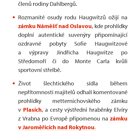
členů rodiny Dahlbergů.
Rozmanité osudy rodu Haugwitzů ožijí na
zámku Náměšť nad Oslavou
, kde prohlídky
doplní autentické suvenýry připomínající
ozdravné pobyty Sofie Haugwitzové
a výpravy Jindřicha Haugwitze po
Středomoří či do Monte Carla kvůli
sportovní střelbě.
Život šlechtického sídla během
nepřítomnosti majitelů odhalí komentované
prohlídky metternichovského zámku
v
Plasích
, a cesty výstřední hraběnky Elvíry
z Vrabna po Evropě připomenou na
zámku
v Jaroměřicích nad Rokytnou
.