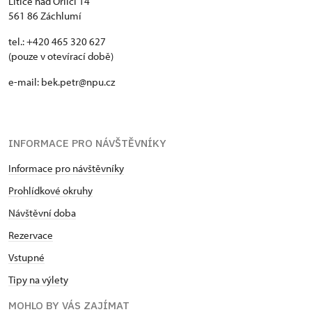
Litice nad Orlicí 14
561 86 Záchlumí
tel.: +420 465 320 627
(pouze v otevírací době)
e-mail: bek.petr@npu.cz
INFORMACE PRO NÁVŠTĚVNÍKY
Informace pro návštěvníky
Prohlídkové okruhy
Návštěvní doba
Rezervace
Vstupné
Tipy na výlety
MOHLO BY VÁS ZAJÍMAT