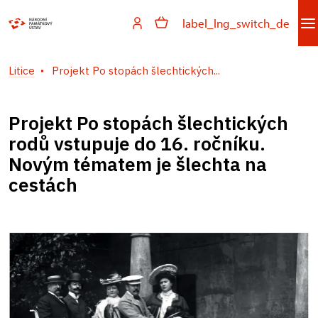
label_lng_switch_de
Litice
Projekt Po stopách šlechtických...
Projekt Po stopách šlechtických
rodů vstupuje do 16. ročníku.
Novým tématem je šlechta na
cestách