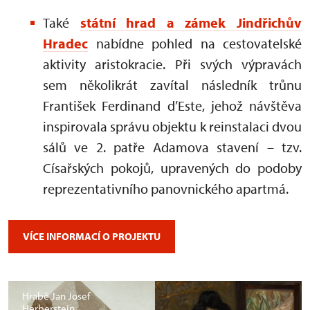
Také
státní hrad a zámek Jindřichův
Hradec
nabídne pohled na cestovatelské
aktivity aristokracie. Při svých výpravách
sem několikrát zavítal následník trůnu
František Ferdinand d’Este, jehož návštěva
inspirovala správu objektu k reinstalaci dvou
sálů ve 2. patře Adamova stavení – tzv.
Císařských pokojů, upravených do podoby
reprezentativního panovnického apartmá.
VÍCE INFORMACÍ O PROJEKTU
Hrabě Jan Josef
Herberstein