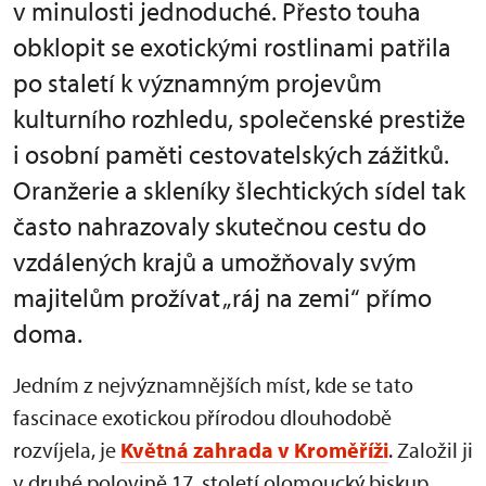
v minulosti jednoduché. Přesto touha
obklopit se exotickými rostlinami patřila
po staletí k významným projevům
kulturního rozhledu, společenské prestiže
i osobní paměti cestovatelských zážitků.
Oranžerie a skleníky šlechtických sídel tak
často nahrazovaly skutečnou cestu do
vzdálených krajů a umožňovaly svým
majitelům prožívat „ráj na zemi“ přímo
doma.
Jedním z nejvýznamnějších míst, kde se tato
fascinace exotickou přírodou dlouhodobě
rozvíjela, je
Květná zahrada v Kroměříži
. Založil ji
v druhé polovině 17. století olomoucký biskup