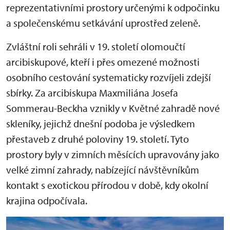
reprezentativními prostory určenými k odpočinku
a společenskému setkávání uprostřed zeleně.
Zvláštní roli sehráli v 19. století olomoučtí
arcibiskupové, kteří i přes omezené možnosti
osobního cestování systematicky rozvíjeli zdejší
sbírky. Za arcibiskupa Maxmiliána Josefa
Sommerau-Beckha vznikly v Květné zahradě nové
skleníky, jejichž dnešní podoba je výsledkem
přestaveb z druhé poloviny 19. století. Tyto
prostory byly v zimních měsících upravovány jako
velké zimní zahrady, nabízející návštěvníkům
kontakt s exotickou přírodou v době, kdy okolní
krajina odpočívala.