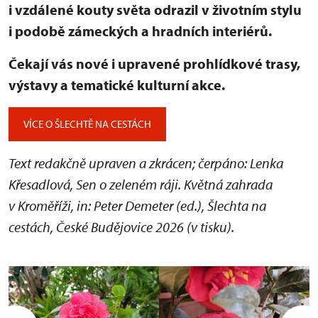
i vzdálené kouty světa odrazil v životním stylu
i podobě zámeckých a hradních interiérů.
Čekají vás nové i upravené prohlídkové trasy,
výstavy a tematické kulturní akce.
VÍCE O ŠLECHTĚ NA CESTÁCH
Text redakčně upraven a zkrácen; čerpáno: Lenka
Křesadlová, Sen o zeleném ráji. Květná zahrada
v Kroměříži, in: Peter Demeter (ed.), Šlechta na
cestách, České Budějovice 2026 (v tisku).