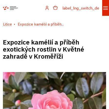
label_lng_switch_de
Litice
Expozice kamélií a příběh...
Expozice kamélií a příběh
exotických rostlin v Květné
zahradě v Kroměříži