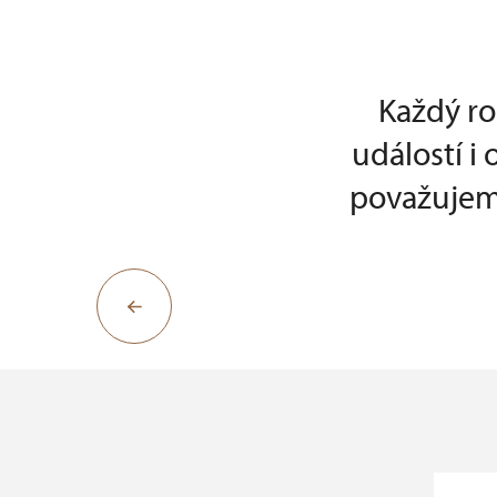
Každý ro
událostí i
považujeme