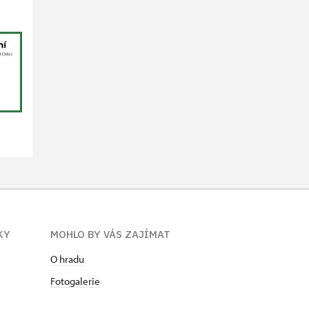
KY
MOHLO BY VÁS ZAJÍMAT
O hradu
Fotogalerie