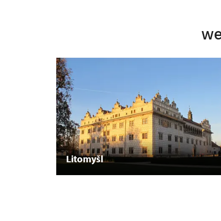
we
Litomyšl