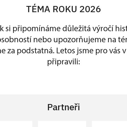
TÉMA ROKU 2026
k si připomínáme důležitá výročí his
 osobností nebo upozorňujeme na té
 za podstatná. Letos jsme pro vás 
připravili:
Partneři