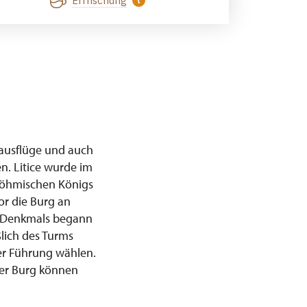
Erfrischung
ulausflüge und auch
en. Litice wurde im
 böhmischen Königs
or die Burg an
es Denkmals begann
ßlich des Turms
er Führung wählen.
der Burg können