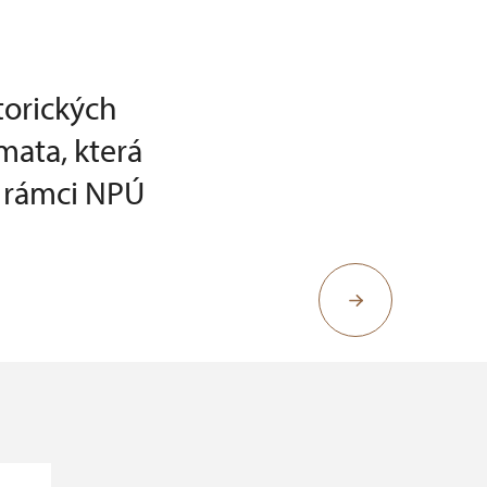
torických
mata, která
v rámci NPÚ