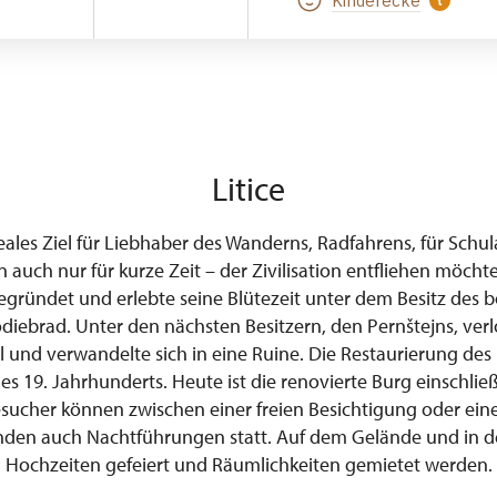
Kinderecke
Litice
deales Ziel für Liebhaber des Wanderns, Radfahrens, für Sch
nn auch nur für kurze Zeit – der Zivilisation entfliehen möcht
egründet und erlebte seine Blütezeit unter dem Besitz des
iebrad. Unter den nächsten Besitzern, den Pernštejns, verl
l und verwandelte sich in eine Ruine. Die Restaurierung d
es 19. Jahrhunderts. Heute ist die renovierte Burg einschlie
sucher können zwischen einer freien Besichtigung oder ein
inden auch Nachtführungen statt. Auf dem Gelände und in 
Hochzeiten gefeiert und Räumlichkeiten gemietet werden.