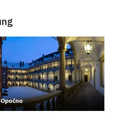
ung
Opočno