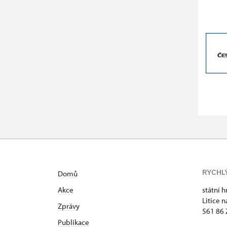
RYCHL
Domů
Akce
státní h
Litice n
Zprávy
561 86 
Publikace