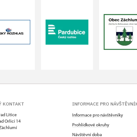
Ý KONTAKT
INFORMACE PRO NÁVŠTĚVNÍ
rad Litice
Informace pro návštěvníky
ad Orlicí 14
Prohlídkové okruhy
Záchlumí
Návštěvní doba