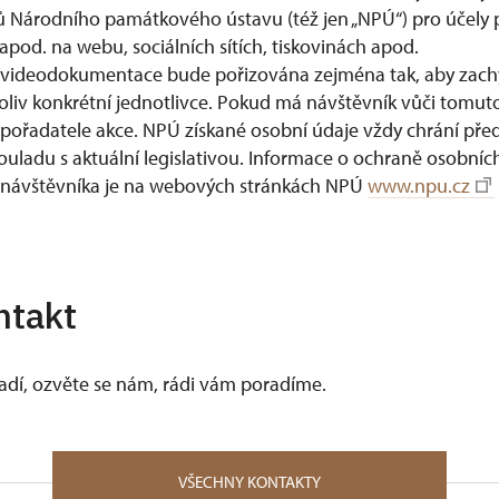
 Národního památkového ústavu (též jen „NPÚ“) pro účely 
apod. na webu, sociálních sítích, tiskovinách apod.
ideodokumentace bude pořizována zejména tak, aby zach
koliv konkrétní jednotlivce. Pokud má návštěvník vůči tomuto
 pořadatele akce. NPÚ získané osobní údaje vždy chrání pře
souladu s aktuální legislativou. Informace o ochraně osobníc
 návštěvníka je na webových stránkách NPÚ
www.npu.cz
ntakt
vadí, ozvěte se nám, rádi vám poradíme.
VŠECHNY KONTAKTY