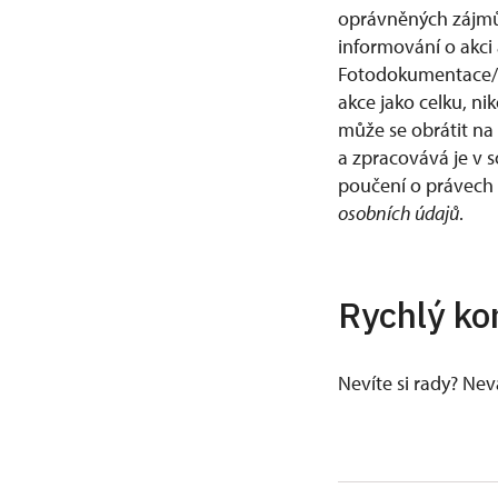
oprávněných zájmů
informování o akci 
Fotodokumentace/v
akce jako celku, ni
může se obrátit na
a zpracovává je v 
poučení o právech
osobních údajů
.
Rychlý ko
Nevíte si rady? Ne