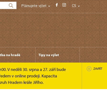
Plánujete výlet
CS
tba na hradě
Tipy na výlet
0. V neděli 30. srpna a 27. září bude
ZAVŘÍT
edem v online prodeji. Kapacita
ruh Hradem krále Jiřího.