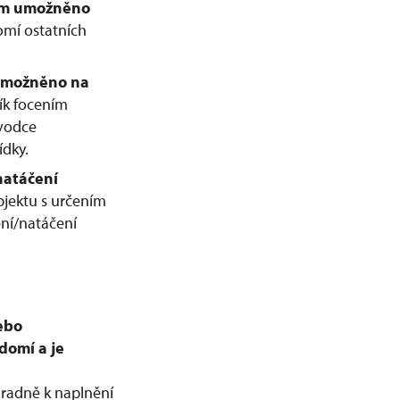
kům umožněno
omí ostatních
e umožněno na
ík focením
ůvodce
ídky.
natáčení
jektu s určením
ení/natáčení
nebo
domí a je
radně k naplnění