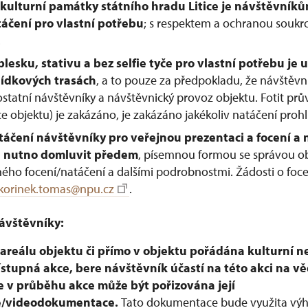
 kulturní památky státního hradu Litice je návštěvní
táčení pro vlastní potřebu
; s respektem a ochranou soukr
.
blesku, stativu a bez selfie tyče pro vlastní potřebu j
lídkových trasách
, a to pouze za předpokladu, že návštěvn
tatní návštěvníky a návštěvnický provoz objektu. Fotit pr
 objektu) je zakázáno, je zakázáno jakékoliv natáčení prohl
táčení návštěvníky pro veřejnou prezentaci a focení a 
e nutno domluvit předem
, písemnou formou se správou ob
ého focení/natáčení a dalšími podrobnostmi. Žádosti o foc
korinek.tomas@npu.cz
.
ávštěvníky:
v areálu objektu či přímo v objektu pořádána kulturní 
řístupná akce, bere návštěvník účastí na této akci na vě
e v průběhu akce může být pořizována její
e/videodokumentace.
Tato dokumentace bude využita výh