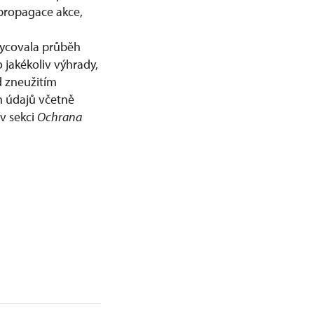
propagace akce,
ycovala průběh
 jakékoliv výhrady,
d zneužitím
h údajů včetně
v sekci
Ochrana