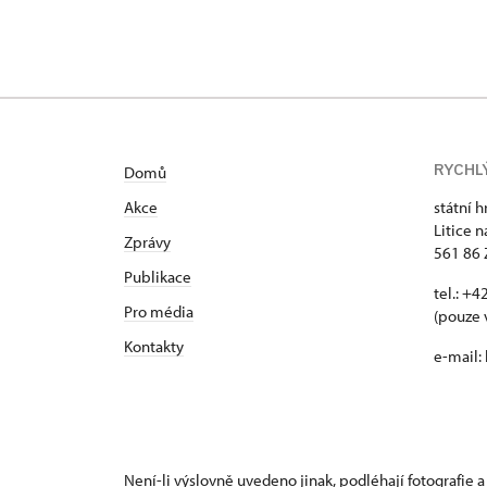
RYCHL
Domů
Akce
státní h
Litice n
Zprávy
561 86 
Publikace
tel.: +
Pro média
(pouze 
Kontakty
e-mail:
Není-li výslovně uvedeno jinak, podléhají fotografie a