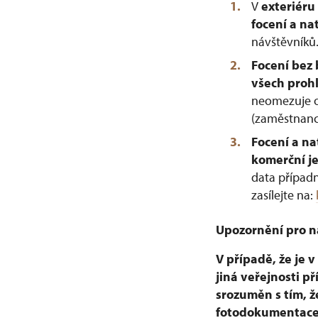
V
exteriéru
focení a na
návštěvníků
Focení bez 
všech proh
neomezuje os
(zaměstnance
Focení a na
komerční j
data případn
zasílejte na:
Upozornění pro n
V případě, že je 
jiná veřejnosti p
srozuměn s tím, ž
fotodokumentac