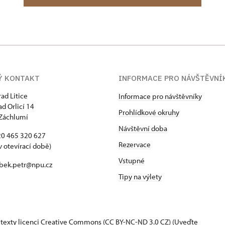
Ý KONTAKT
INFORMACE PRO NÁVŠTĚVNÍ
rad Litice
Informace pro návštěvníky
ad Orlicí 14
Prohlídkové okruhy
Záchlumí
Návštěvní doba
420 465 320 627
Rezervace
v otevírací době)
Vstupné
 bek.petr@npu.cz
Tipy na výlety
 texty
licenci Creative Commons
(CC BY-NC-ND 3.0 CZ) (Uveďte