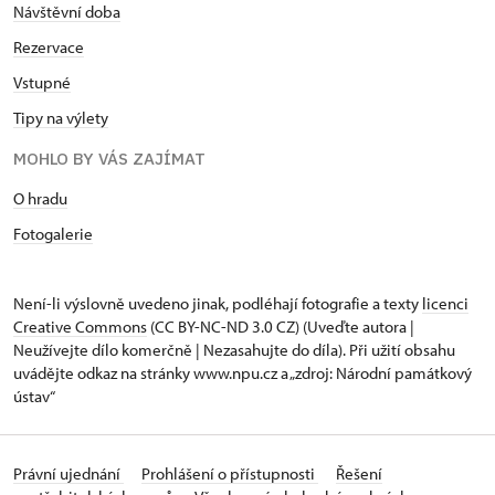
Návštěvní doba
Rezervace
Vstupné
Tipy na výlety
MOHLO BY VÁS ZAJÍMAT
O hradu
Fotogalerie
Není-li výslovně uvedeno jinak, podléhají fotografie a texty
licenci
Creative Commons
(CC BY-NC-ND 3.0 CZ) (Uveďte autora |
Neužívejte dílo komerčně | Nezasahujte do díla). Při užití obsahu
uvádějte odkaz na stránky www.npu.cz a „zdroj: Národní památkový
ústav“
Právní ujednání
Prohlášení o přístupnosti
Řešení