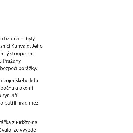
jichž držení byly
esnici Kunvald. Jeho
věrný stoupenec
ho Pražany
bezpečí porážky.
m vojenského lidu
Opočna a okolní
 syn Jiří
ho patřil hrad mezi
áčka z Pirkštejna
ávalo, že vyvede