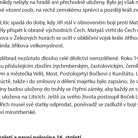
nikdy nebyly na hradě ani přechodně uloženy. Bylo jej však
 vězení osob, na nichž zemskému správci a později králi zvl
tic spadá do doby, kdy Jiří stál v obnoveném boji proti Mat
ly přispět k obraně východních Čech. Matyáš vtrhl do Čech r
ova v Železných horách se ocitl v obklíčení vojsk krále Jiříh
nila Jiříkova velkomyslnost.
Poděbrad nezůstalo dlouho celé dědictví nerozdělené. Roku 1
omu příslušejícím zbožím (rychmberským, častolovickým, čern
ým a městečka Veliš, Most, Postoloprty) Bočkovi z Kunštátu. 
lé úctě, takže i do smlouvy o dělení majetku bylo zapsáno, že
stiny budou uloženy do truhly se čtyřmi zámky, aby každý ze 
t uložena na Liticích. Ještě za svého života postoupil Boček L
ndřich musel své statky odprodat, poněvadž se zadlužil v boj
ví minstrberské.
toletí a první polovina 16. století