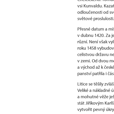
vsi Kunvaldu. Kaza
odloučenosti od svě
světové proslulosti
Přesné datum a mís
v dubnu 1420. Za j
různí. Není však vyl
roku 1458 vybudov
celistvou državu ne
v zemi. Od dvou moh
a východ až k čes
panství patřila i č
Litice se těšily zvl
Veliké a nákladné ú
a mohutné věže ješ
stát Jiříkovým Karl
vytvořit pevný úkr