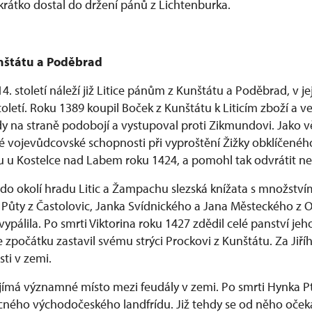
krátko dostal do držení pánů z Lichtenburka.
nštátu a Poděbrad
4. století náleží již Litice pánům z Kunštátu a Poděbrad, v je
toletí. Roku 1389 koupil Boček z Kunštátu k Liticím zboží a v
vždy na straně podobojí a vystupoval proti Zikmundovi. Jako 
své vojevůdcovské schopnosti při vyproštění Žižky obklíčené
 u Kostelce nad Labem roku 1424, a pomohl tak odvrátit ne
 do okolí hradu Litic a Žampachu slezská knížata s množství
ky Půty z Častolovic, Janka Svídnického a Jana Městeckého z 
vypálila. Po smrti Viktorina roku 1427 zdědil celé panství jeho
e zpočátku zastavil svému strýci Prockovi z Kunštátu. Za Jiří
ti v zemi.
ujímá významné místo mezi feudály v zemi. Po smrti Hynka Pt
ného východočeského landfrídu. Již tehdy se od něho oček