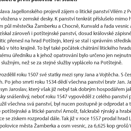
slava Jagellonského projevil zájem o litické panství Vilém z P
 vložena v zemské desky. K panství tenkrát příslušelo mimo h
 půl městečka Žamberku a Chocně, Kunvald a řada vesnic a
získal zároveň i potštejnské panství, dosud královské zápisn
itic přenesl na hrad Potštejn, který se stal i správním středi
ů v této krajině. To byl také počátek chátrání litického hradu
kému úředníku a k jehož opatrování bylo určeno jen nejnutn
užným, než se za stejné služby vyplácelo na Potštejně.
rozdělil roku 1507 své statky mezi syny Jana a Vojtěcha. S č
ěch. Po jeho smrti roku 1534 dědí všechna panství bratr Jan
 syn Jaroslav, který však již nebyl tak dobrým hospodářem ja
ky snášenlivý, neboť roku 1547 vypověděl z celého panství p
užil všechna svá panství, byl nucen postupně je odprodat a 
potštejnské a litické panství Arnošt, falckrabě rýnský a hrabě
roce se ziskem rozprodal dále. Tak již v roce 1557 prodal hrad
 polovice města Žamberka a osm vesnic, za 6,625 kop grošů 