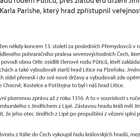
adu rodem Půticů, přes zlatou éru držení Jiř
arla Parishe, který hrad zpřístupnil veřejnost
ložen někdy koncem 13. století za posledních Přemyslovců v 
osídleného pohraničního pralesa severovýchodních Čech, kter
ovodí obou Orlic osídlili členové rodu Půticů, kteří zakláda
chách a také vybudovali starší hrad Litice na Plzeňsku. Jmé
 sídel přenesli i do své nové državy a vybudovali zde opěr
e Chocně, Kostelce a Potštejna to byl i náš hrad Litice.
vní písemnou zprávu až z roku 1316. A to v souvislosti s ruč
mburského s Jindřichem z Lipé. Zástavou hradu králi měl Jin
it, že jeho otec Jindřich z Lipé po propuštění z vězení splní 
ávratu z Itálie do Čech vykoupil řadu královských hradů, mezi 