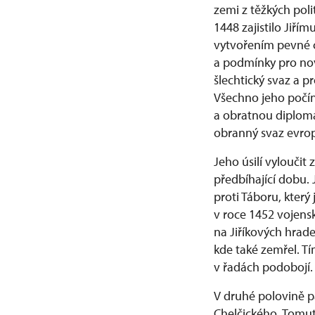
zemi z těžkých pol
1448 zajistilo Jiří
vytvořením pevné c
a podmínky pro nov
šlechtický svaz a pr
Všechno jeho počíná
a obratnou diplomac
obranný svaz evro
Jeho úsilí vyloučit
předbíhající dobu.
proti Táboru, který
v roce 1452 vojensko
na Jiříkových hrade
kde také zemřel. Tí
v řadách podobojí.
V druhé polovině pa
Chelčického. Tomut