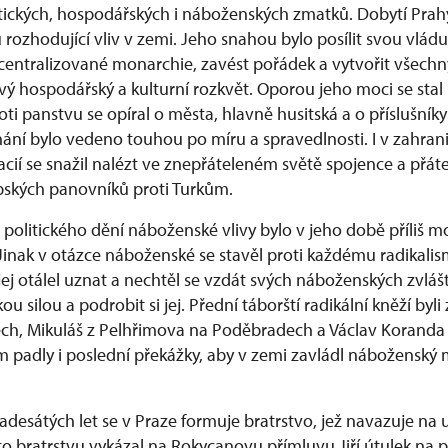
itických, hospodářských i náboženských zmatků. Dobytí Prah
mu rozhodující vliv v zemi. Jeho snahou bylo posílit svou vlád
entralizované monarchie, zavést pořádek a vytvořit všech
ý hospodářský a kulturní rozkvět. Oporou jeho moci se stal
oti panstvu se opíral o města, hlavně husitská a o příslušníky 
ní bylo vedeno touhou po míru a spravedlnosti. I v zahranič
ií se snažil nalézt ve znepřáteleném světě spojence a přáte
pských panovníků proti Turkům.
 z politického dění náboženské vlivy bylo v jeho době příliš 
 Jinak v otázce náboženské se stavěl proti každému radikali
 jej otálel uznat a nechtěl se vzdát svých náboženských zvláš
u silou a podrobit si jej. Přední táborští radikální kněží byli
ch, Mikuláš z Pelhřimova na Poděbradech a Václav Koranda st
m padly i poslední překážky, aby v zemi zavládl náboženský 
desátých let se v Praze formuje bratrstvo, jež navazuje na 
o bratrstvu vykázal na Rokycanovu přímluvu Jiří útulek na pa