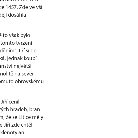
ce 1457. Zde ve vší
ději dosáhla
 to však bylo
 tomto tvrzení
ěním“. Jiří si do
á, jednak koupí
nství největší
nolitě na sever
 tomuto obrovskému
iří cenil.
ových hradeb, bran
, že se Litice měly
 Jiří zde chtěl
klenoty ani