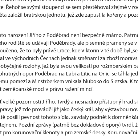
tel Řehoř se svými stoupenci se sem přestěhoval zřejmě v ro
ta založil bratrskou jednotu, jež zde zapustila kořeny a poz
.
to narození Jiřího z Poděbrad není bezpečně známo. Patrně
eho rodiště se udávají Poděbrady, ale písemné prameny se v
oučeno, že to byly právě Litice, kde Viktorin v té době byl „sed
al ve východních Čechách jednak směnami za zboží moravsk
obyčejné rozlohy, jež byla svou velikostí po rožmberském pa
utných opor Poděbrad na Labi a Litic na Orlici se táhla jed
kému pomezí a Minstrberkem vnikala hluboko do Slezska. K
ást zeměpanské moci v právu ražení mincí.
ášť velké pozornosti Jiřího. Tvrdý a nesnadno přístupný hrad si J
pravy, jež zde prováděl již jako český král, aby výstavbou n
tě posílil pevnost tohoto sídla, zavdaly podnět k domněnkám
štejnem. Pozdní zprávy (patrně bez dokladové opory) tvrdí, že
yt pro korunovační klenoty a pro zemské desky. Korunovační 