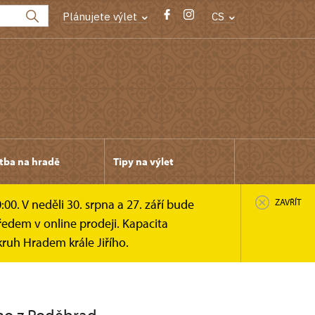
Plánujete výlet
CS
tba na hradě
Tipy na výlet
0. V neděli 30. srpna a 27. září bude
ZAVŘÍT
edem v online prodeji. Kapacita
ruh Hradem krále Jiřího.