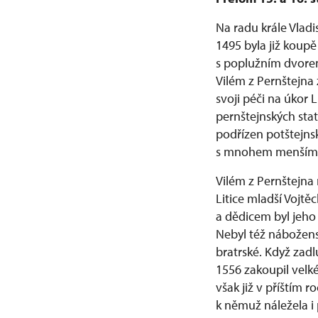
Na radu krále Vladi
1495 byla již koupě
s poplužním dvorem
Vilém z Pernštejna 
svoji péči na úkor L
pernštejnských statk
podřízen potštejns
s mnohem menším sl
Vilém z Pernštejna 
Litice mladší Vojt
a dědicem byl jeho
Nebyl též nábožens
bratrské. Když zadl
1556 zakoupil velké 
však již v příštím 
k němuž náležela i