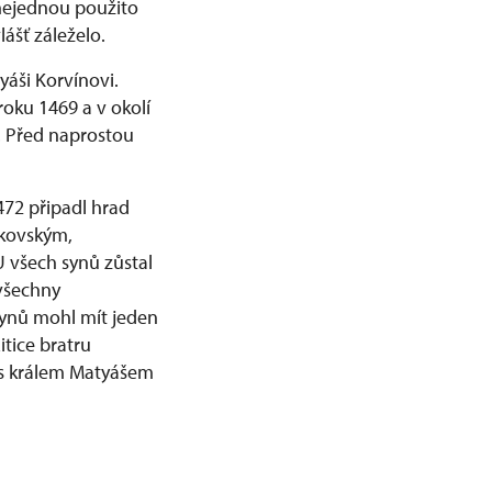
 nejednou použito
ášť záleželo.
yáši Korvínovi.
oku 1469 a v okolí
o. Před naprostou
472 připadl hrad
íkovským,
U všech synů zůstal
 všechny
synů mohl mít jeden
itice bratru
i s králem Matyášem