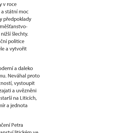
y v roce
u a státní moc
ny předpoklady
 měšťanstvo-
nižší šlechty.
ní politice
le a vytvořit
moderní a daleko
smu. Neváhal proto
tností, vystoupit
 zajati a uvězněni
arší na Liticích,
mír a jednota
učení Petra
nství litickém ve