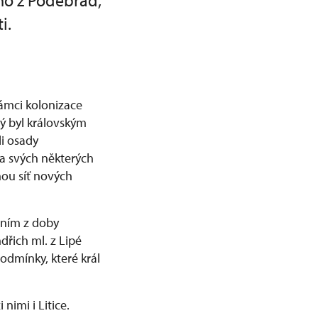
ího z Poděbrad,
i.
rámci kolonizace
ý byl královským
li osady
na svých některých
nou síť nových
ením z doby
dřich ml. z Lipé
podmínky, které král
nimi i Litice.