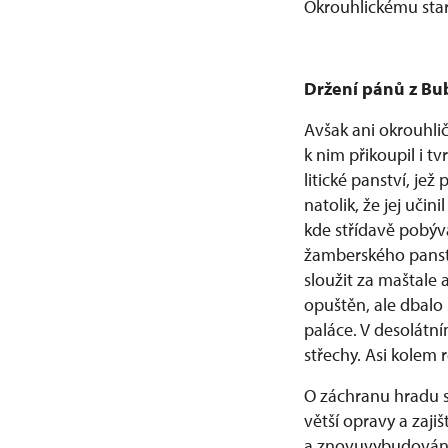
Okrouhlickému star
Držení pánů z Bu
Avšak ani okrouhličt
k nim přikoupil i 
litické panství, jež
natolik, že jej uč
kde střídavě pobýv
žamberského panstv
sloužit za maštale 
opuštěn, ale dbalo 
paláce. V desolátní
střechy. Asi kolem 
O záchranu hradu se
větší opravy a zaj
a znovuvybudování 