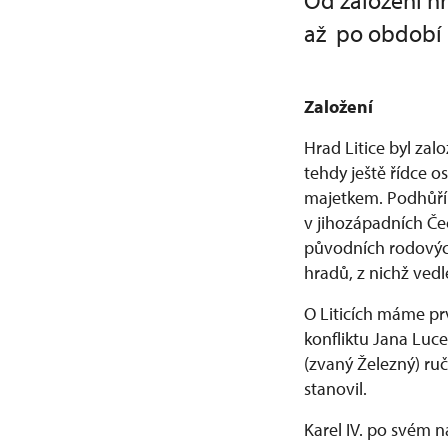
Od založení hr
až po období K
Založení
Hrad Litice byl za
tehdy ještě řídce 
majetkem. Podhůří p
v jihozápadních Če
původních rodových
hradů, z nichž vedl
O Liticích máme pr
konfliktu Jana Luce
(zvaný Železný) ruč
stanovil.
Karel IV. po svém n