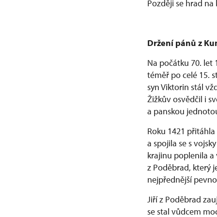
Později se hrad na 
Držení pánů z Ku
Na počátku 70. let 1
téměř po celé 15. s
syn Viktorin stál 
Žižkův osvědčil i 
a panskou jednotou
Roku 1421 přitáhla
a spojila se s vojs
krajinu poplenila a 
z Poděbrad, který j
nejpřednější pevnos
Jiří z Poděbrad za
se stal vůdcem moc