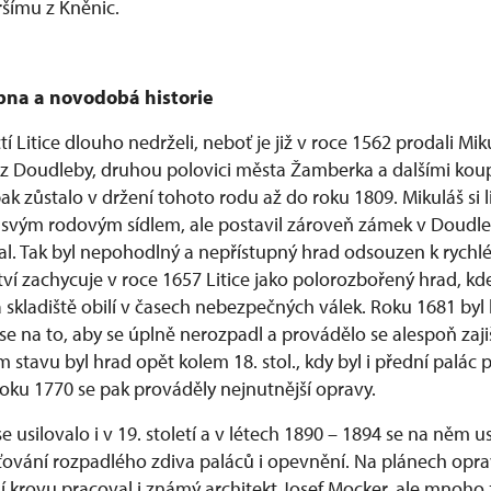
šímu z Kněnic.
bna a novodobá historie
í Litice dlouho nedrželi, neboť je již v roce 1562 prodali Mik
tvrz Doudleby, druhou polovici města Žamberka a dalšími kou
 pak zůstalo v držení tohoto rodu až do roku 1809. Mikuláš si li
inil svým rodovým sídlem, ale postavil zároveň zámek v Doud
al. Tak byl nepohodlný a nepřístupný hrad odsouzen k rychlé
í zachycuje v roce 1657 Litice jako polorozbořený hrad, kd
a skladiště obilí v časech nebezpečných válek. Roku 1681 byl h
se na to, aby se úplně nerozpadl a provádělo se alespoň zaj
m stavu byl hrad opět kolem 18. stol., kdy byl i přední palác 
roku 1770 se pak prováděly nejnutnější opravy.
 usilovalo i v 19. století a v létech 1890 – 1894 se na něm 
išťování rozpadlého zdiva paláců i opevnění. Na plánech opr
krovu pracoval i známý architekt Josef Mocker, ale mnoho 