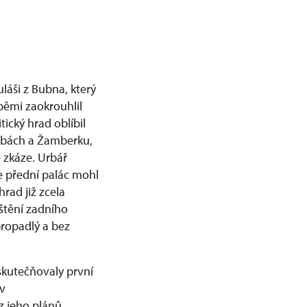
uláši z Bubna, který
pěmi zaokrouhlil
tický hrad oblíbil
lebách a Žamberku,
 zkáze. Urbář
e přední palác mohl
rad již zcela
ištění zadního
propadlý a bez
uskutečňovaly první
av
z jeho plánů