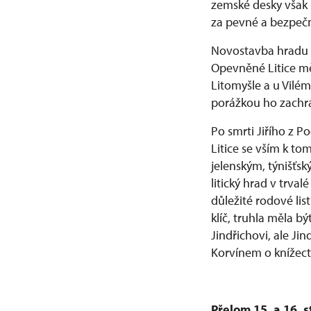
zemské desky však 
za pevné a bezpečné
Novostavba hradu Li
Opevněné Litice mě
Litomyšle a u Vilém
porážkou ho zachrá
Po smrti Jiřího z 
Litice se vším k t
jelenským, týnišťsk
litický hrad v trva
důležité rodové li
klíč, truhla měla bý
Jindřichovi, ale Ji
Korvínem o knížect
Přelom 15. a 16. s