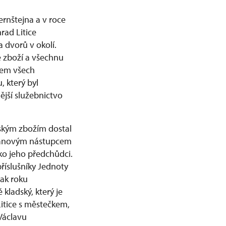
ernštejna a v roce
rad Litice
 dvorů v okolí.
é zboží a všechnu
skem všech
, který byl
ější služebnictvo
eským zbožím dostal
. Janovým nástupcem
ko jeho předchůdci.
říslušníky Jednoty
tak roku
 kladský, který je
 Litice s městečkem,
Václavu