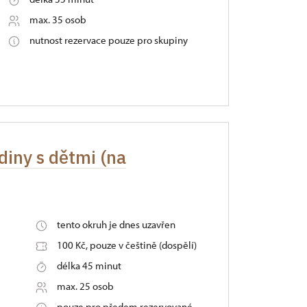
max. 35 osob
nutnost rezervace pouze pro skupiny
odiny s dětmi (na
tento okruh je dnes uzavřen
100 Kč, pouze v češtině (dospělí)
délka 45 minut
max. 25 osob
pouze pro předem rezervované