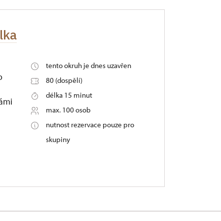
lka
tento okruh je dnes uzavřen
o
80 (dospělí)
délka 15 minut
námi
max. 100 osob
nutnost rezervace pouze pro
skupiny