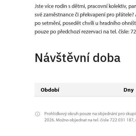
Jste více rodin s dětmi, pracovní kolektiv, p
své zaměstnance či překvapení pro přátele? 
po setmění, posedět chvíli u hradního ohniš
pouze po předchozí rezervaci na tel. čísle: 
Návštěvní doba
Období
Dny
Prohlídkový okruh pouze na objednání pro skupiny
2026. Možno objednat na tel. čísle 722 031 187