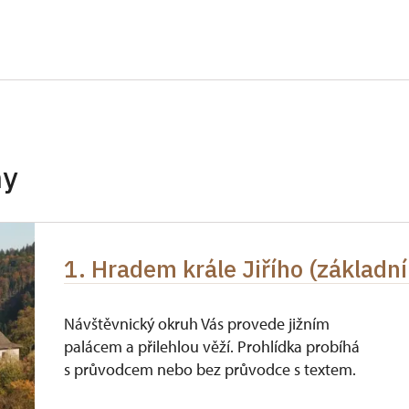
soba na 10 dětí)
neposkytuje se
nu 1 osoba 15 osob)
neposkytuje se
K ČR (pouze držitel)
neposkytuje se
neposkytuje se
hy
itel a 1 osoba)
neposkytuje se
 držitel)
neposkytuje se
1. Hradem krále Jiřího (základní
íslušníci)
neposkytuje se
neposkytuje se
Návštěvnický okruh Vás provede jižním
palácem a přilehlou věží. Prohlídka probíhá
neposkytuje se
s průvodcem nebo bez průvodce s textem.