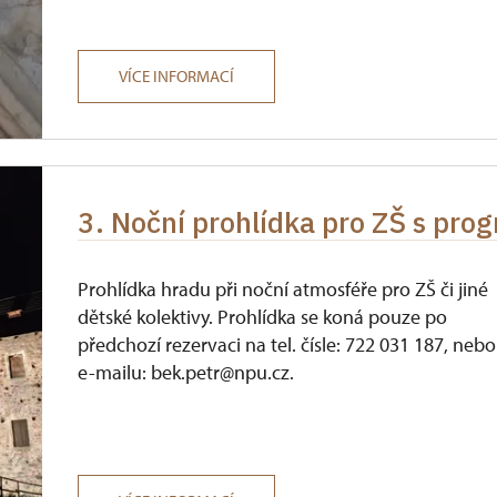
VÍCE INFORMACÍ
3. Noční prohlídka pro ZŠ s pr
Prohlídka hradu při noční atmosféře pro ZŠ či jiné
dětské kolektivy. Prohlídka se koná pouze po
předchozí rezervaci na tel. čísle: 722 031 187, nebo
e-mailu: bek.petr@npu.cz.