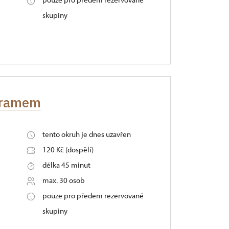
skupiny
ogramem
tento okruh je dnes uzavřen
120 Kč (dospělí)
délka 45 minut
max. 30 osob
pouze pro předem rezervované
skupiny