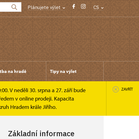
Plánujete výlet
CS
tba na hradě
Tipy na výlet
0. V neděli 30. srpna a 27. září bude
ZAVŘÍT
edem v online prodeji. Kapacita
ruh Hradem krále Jiřího.
Základní informace