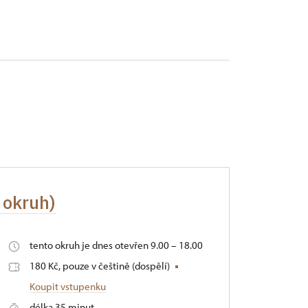
 okruh)
tento okruh je dnes otevřen 9.00 – 18.00
180 Kč, pouze v češtině (dospělí)
Koupit vstupenku
délka 35 minut