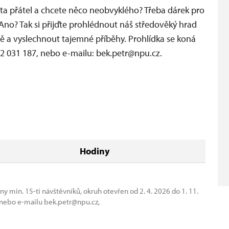
arta přátel a chcete něco neobvyklého? Třeba dárek pro
Ano? Tak si přijďte prohlédnout náš středověký hrad
tě a vyslechnout tajemné příběhy. Prohlídka se koná
722 031 187, nebo e-mailu: bek.petr@npu.cz.
Hodiny
 min. 15-ti návštěvníků, okruh otevřen od 2. 4. 2026 do 1. 11.
, nebo e-mailu bek.petr@npu.cz,