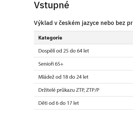
Vstupné
Výklad v českém jazyce nebo bez p
Kategorie
Dospělí od 25 do 64 let
Senioři 65+
Mládež od 18 do 24 let
Držitelé průkazu ZTP, ZTP/P
Děti od 6 do 17 let
Děti do 5 let
Průvodce držitele průkazu ZTP/P