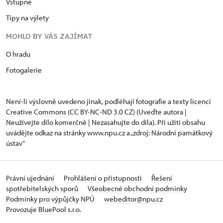
Vstupné
Tipy na výlety
MOHLO BY VÁS ZAJÍMAT
O hradu
Fotogalerie
Není-li výslovně uvedeno jinak, podléhají fotografie a texty
licenci
Creative Commons
(CC BY-NC-ND 3.0 CZ) (Uveďte autora |
Neužívejte dílo komerčně | Nezasahujte do díla). Při užití obsahu
uvádějte odkaz na stránky www.npu.cz a „zdroj: Národní památkový
ústav“
Právní ujednání
Prohlášení o přístupnosti
Řešení
spotřebitelských sporů
Všeobecné obchodní podmínky
Podmínky pro výpůjčky NPÚ
webeditor@npu.cz
Provozuje BluePool s.r.o.