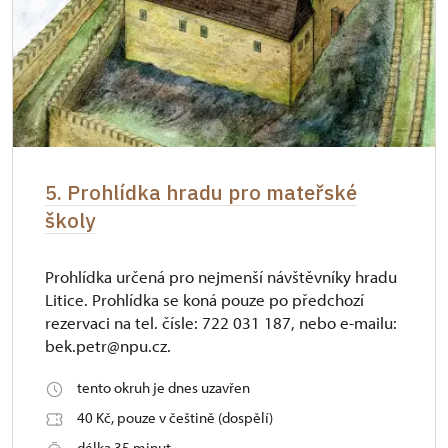
5. Prohlídka hradu pro mateřské
školy
Prohlídka určená pro nejmenší návštěvníky hradu
Litice. Prohlídka se koná pouze po předchozí
rezervaci na tel. čísle: 722 031 187, nebo e-mailu:
bek.petr@npu.cz.
tento okruh je dnes uzavřen
40 Kč, pouze v češtině (dospělí)
délka 35 minut