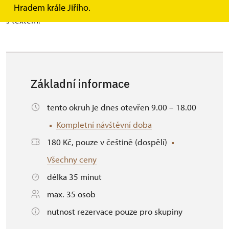
věží. Prohlídka probíhá s průvodcem nebo bez průvodce
Hradem krále Jiřího.
s textem.
Základní informace
tento okruh je dnes otevřen 9.00 – 18.00
Kompletní návštěvní doba
180 Kč, pouze v češtině (dospělí)
Všechny ceny
délka 35 minut
max. 35 osob
nutnost rezervace pouze pro skupiny