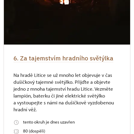
6. Za tajemstvím hradního světýlka
Na hradě Litice se už mnoho let objevuje v čas
dušičkový tajemné světýlko. Přijďte a objevte
jedno z mnoha tajemství hradu Litice. Vezměte
lampión, baterku či jiné elektrické světýlko
a vystoupejte s námi na dušičkově vyzdobenou
hradní věž.
tento okruh je dnes uzavřen
80 (dospělí)