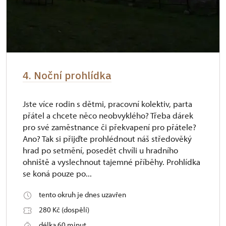
4. Noční prohlídka
Jste více rodin s dětmi, pracovní kolektiv, parta
přátel a chcete něco neobvyklého? Třeba dárek
pro své zaměstnance či překvapení pro přátele?
Ano? Tak si přijďte prohlédnout náš středověký
hrad po setmění, posedět chvíli u hradního
ohniště a vyslechnout tajemné příběhy. Prohlídka
se koná pouze po...
tento okruh je dnes uzavřen
280 Kč (dospělí)
délka 60 minut