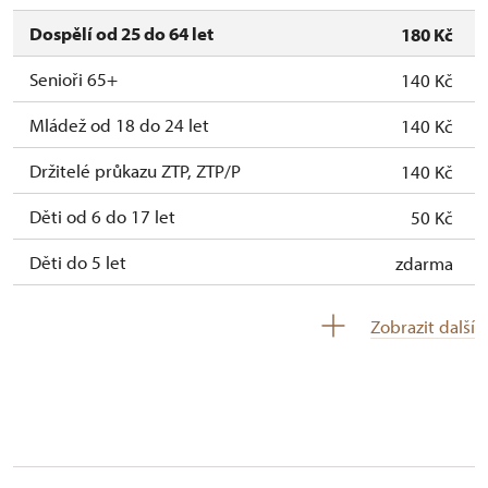
30. 10.-31. 10.
pá–so
10.00 – 15.00
Dospělí od 25 do 64 let
180 Kč
1. 11.
ne
10.00 – 16.00
Senioři 65+
140 Kč
2. 11.-31. 12.
uzavřen
Mládež od 18 do 24 let
140 Kč
Držitelé průkazu ZTP, ZTP/P
140 Kč
Děti od 6 do 17 let
50 Kč
Děti do 5 let
zdarma
Průvodce držitele průkazu ZTP/P
zdarma
Zobrazit další
Pedagogický dozor (pro školní skupiny 1
zdarma
osoba na 10 dětí)
Průvodce organizované skupiny (pro
zdarma
skupinu 1 osoba 15 osob)