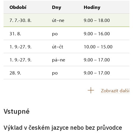
Období
Dny
Hodiny
7. 7.-30. 8.
út–ne
9.00 – 18.00
31. 8.
po
9.00 – 16.00
1. 9.-27. 9.
út–čt
10.00 – 15.00
1. 9.-27. 9.
pá–ne
9.00 – 17.00
28. 9.
po
9.00 – 17.00
1. 10.-18. 10.
st–čt
10.00 – 14.00
Zobrazit další
1. 10.-18. 10.
pá–ne
9.00 – 17.00
Vstupné
24. 10.-25. 10.
so–ne
10.00 – 16.00
26. 10.-29. 10.
po–čt
9.00 – 16.00
Výklad v českém jazyce nebo bez průvodce